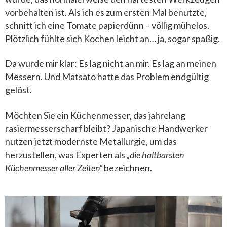
vorbehalten ist. Als ich es zum ersten Mal benutzte,
schnitt ich eine Tomate papierdünn – völlig mühelos.
Plötzlich fühlte sich Kochen leicht an… ja, sogar spaßig.
Da wurde mir klar: Es lag nicht an mir. Es lag an meinen
Messern. Und Matsato hatte das Problem endgültig
gelöst.
Möchten Sie ein Küchenmesser, das jahrelang
rasiermesserscharf bleibt? Japanische Handwerker
nutzen jetzt modernste Metallurgie, um das
herzustellen, was Experten als
„die haltbarsten
Küchenmesser aller Zeiten“
bezeichnen.