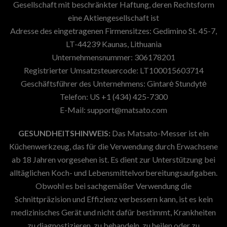
Gesellschaft mit beschränkter Haftung, deren Rechtsform
eine Aktiengesellschaft ist
Adresse des eingetragenen Firmensitzes: Gedimino St. 45-7,
LT-44239 Kaunas, Lithuania
Unternehmensnummer: 306178201
Registrierter Umsatzsteuercode: LT100015603714
Geschäftsführer des Unternehmens: Gintarė Stundytė
Telefon: US +1 (434) 425-7300
E-Mail:
support@matsato.com
GESUNDHEITSHINWEIS:
Das Matsato-Messer ist ein
Küchenwerkzeug, das für die Verwendung durch Erwachsene
ab 18 Jahren vorgesehen ist. Es dient zur Unterstützung bei
alltäglichen Koch- und Lebensmittelvorbereitungsaufgaben.
Obwohl es bei sachgemäßer Verwendung die
Schnittpräzision und Effizienz verbessern kann, ist es kein
medizinisches Gerät und nicht dafür bestimmt, Krankheiten
zu diagnostizieren, zu behandeln, zu heilen oder zu