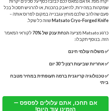
יקרה מפז. אז אם נמאס לכם לבזבז כסף על סכינים יקרות
שמקהות במהירות, להיאבק בהכנות, או להרגיש תסכול בכל
פעם שהלהב שלכם מוחץ עגבנייה במקום לפרוס אותה –
Matsato Cryo-Forged Knife
שווה כל שקל.
כרגע Matsato מציעה
הנחת ענק של 70%
לקוראי המאמר
הזה. בנוסף תקבלו:
✅ משלוח עולמי חינם
✅ אחריות שביעות רצון ל־30 יום
✅ טכנולוגיה קריוגנית ברמה תעופתית במחיר מטבח
ביתי
אם תחכו, אתם עלולים לפספס —
הזמינו עוד היום!