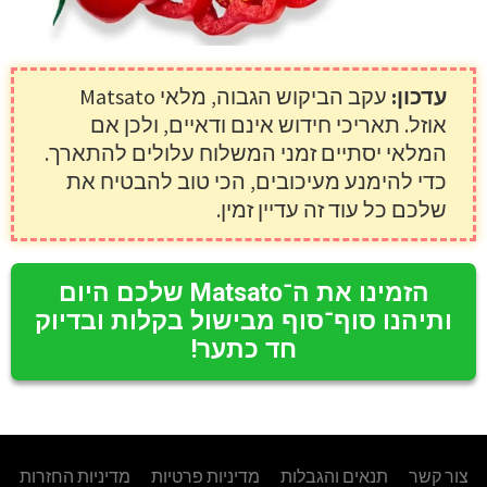
עדכון:
עקב הביקוש הגבוה, מלאי Matsato
אוזל. תאריכי חידוש אינם ודאיים, ולכן אם
המלאי יסתיים זמני המשלוח עלולים להתארך.
כדי להימנע מעיכובים, הכי טוב להבטיח את
שלכם כל עוד זה עדיין זמין.
הזמינו את ה־Matsato שלכם היום
ותיהנו סוף־סוף מבישול בקלות ובדיוק
חד כתער!
צור קשר
תנאים והגבלות
מדיניות פרטיות
מדיניות החזרות