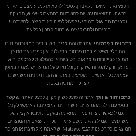
רפואי ואינה מיועדת לאבחן, לטפל, לרפא או למנוע מצב בריאותי
כלשהו. התוצאות עשויות להשתנות בהתאם לשימוש, תחזוקה
וסביבת הבישול. תמיד יש לפעול לפי הוראות היצרן, להשתמש
בזהירות ולתרגל שימוש בטוח בסכין בכל עת.
כתב ויתור פרסומי:
אתר זה והמוצרים והשירותים המפורסמים בו
הם חלק מפלטפורמת פרסום בתשלום. אין לפרש את התוכן
המוצג כביקורות מוצר אובייקטיביות או כהמלצות לצרכנים. הוא
נועד אך ורק למטרות שיווקיות, וכל מידע על המוצר יש לאמת באופן
עצמאי. כל האנשים המופיעים באתר זה הם דוגמנים ומשמשים
לצרכי המחשה בלבד.
כתב ויתור שיווקי:
אתר זה פועל כשוק מקוון. לבעל האתר יש קשר
כספי עם חלק מהמוצרים והשירותים המוצגים, והוא עשוי לקבל
תגמול כאשר נוצרת פנייה מתאימה בעקבות אינטראקציה של
משתמש. תגמול זה אינו משפיע על התוכן, הנושאים או המוצרים
המוצגים. כל הטענות לגבי Matsato יש לאמת מול היצרן או המוכר