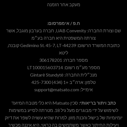
מעקב אחר הזמנה
ח.פ / אימפרסום:
שם וצורת החברה: UAB Convenity, חברה בערבון מוגבל, אשר
צורתה המשפטית היא חברה בע״מ
כתובת המשרד הרשום: Gedimino St. 45-7, LT-44239 קובנה,
ליטא
מספר חברה: 306178201
מספר מע״מ רשום: LT100015603714
מנכ״לית החברה: Gintarė Stundytė
טלפון: ארה״ב +1 (434) 425-7300
אימייל:
support@matsato.com
כתב ויתור בריאותי:
סכין Matsato היא כלי מטבח המיועד
לשימוש על ידי מבוגרים מעל גיל 18. מטרתה לסייע במשימות
יומיומיות של בישול והכנת מזון. למרות שהיא עשויה לשפר את דיוק
ויעילות החיתוך כאשר משתמשים בה כראוי, היא איננה מכשיר