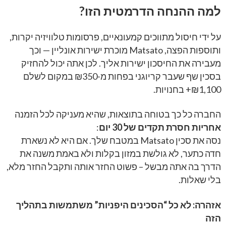
למה ההנחה הדרמטית הזו?
על ידי חיסול מתווכים קמעונאיים, פרסומות טלוויזיה יקרות,
ותוספות הפצה, Matsato מוכרת ישירות אונליין — וכך
מעבירה את החיסכון ישירות אליך. לכן אתה יכול להחזיק
בסכין שף שעבר קריוגני בפחות מ-‏₪350 במקום לשלם
₪1,100+ בחנויות.
החברה כל כך בטוחה בתוצאות, שהיא מעניקה לכל הזמנה
אחריות חסרת תקדים של 30 יום
:
נסה את סכין Matsato במטבח שלך. אם היא לא נשארת
חדה כתער, לא גולשת במזון בקלות ולא באמת משנה את
הדרך בה אתה מבשל – פשוט החזר אותה ותקבל החזר מלא,
בלי שאלות.
אזהרה: לא כל “הסכינים היפניות” משתמשות בתהליך
הזה