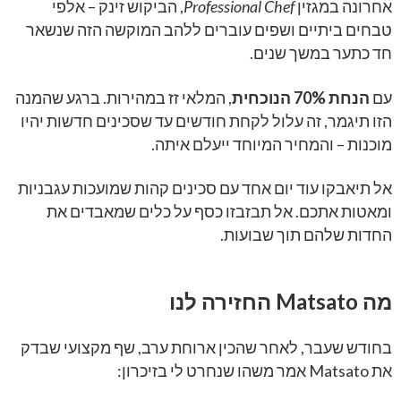
אחרונה במגזין
Professional Chef
, הביקוש זינק – אלפי
טבחים ביתיים ושפים עוברים ללהב המוקשה הזה שנשאר
חד כתער במשך שנים.
עם
הנחת 70% הנוכחית
, המלאי זז במהירות. ברגע שהמנה
הזו תיגמר, זה עלול לקחת חודשים עד שסכינים חדשות יהיו
מוכנות – והמחיר המיוחד ייעלם איתה.
אל תיאבקו עוד יום אחד עם סכינים קהות שמועכות עגבניות
ומאטות אתכם. אל תבזבזו כסף על כלים שמאבדים את
החדות שלהם תוך שבועות.
מה Matsato החזירה לנו
בחודש שעבר, לאחר שהכין ארוחת ערב, שף מקצועי שבדק
את Matsato אמר משהו שנחרט לי בזיכרון: