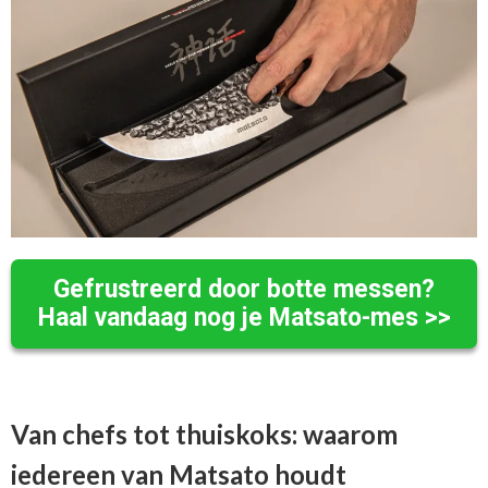
Gefrustreerd door botte messen?
Haal vandaag nog je Matsato-mes >>
Van chefs tot thuiskoks: waarom
iedereen van Matsato houdt