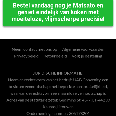
Bestel vandaag nog je Matsato en
geniet eindelijk van koken met
moeiteloze, vlijmscherpe precisie!
Neem contact met ons op
Algemene voorwaarden
Privacybeleid
Retourbeleid
Volg je bestelling
JURIDISCHE INFORMATIE:
Naam en rechtsvorm van het bedrijf: UAB Convenity, een
besloten vennootschap met beperkte aansprakelijkheid,
waarvan de rechtsvorm een naamloze vennootschap is
Adres van de statutaire zetel: Gedimino St. 45-7, LT-44239
Kaunas, Litouwen
Ondernemingsnummer: 306178201