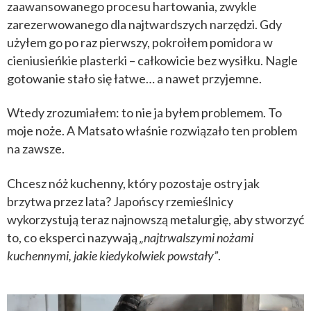
zaawansowanego procesu hartowania, zwykle
zarezerwowanego dla najtwardszych narzędzi. Gdy
użyłem go po raz pierwszy, pokroiłem pomidora w
cieniusieńkie plasterki – całkowicie bez wysiłku. Nagle
gotowanie stało się łatwe… a nawet przyjemne.
Wtedy zrozumiałem: to nie ja byłem problemem. To
moje noże. A Matsato właśnie rozwiązało ten problem
na zawsze.
Chcesz nóż kuchenny, który pozostaje ostry jak
brzytwa przez lata? Japońscy rzemieślnicy
wykorzystują teraz najnowszą metalurgię, aby stworzyć
to, co eksperci nazywają
„najtrwalszymi nożami
kuchennymi, jakie kiedykolwiek powstały”
.