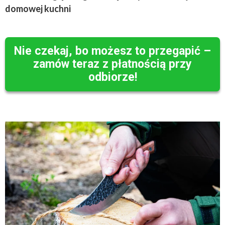
domowej kuchni
Nie czekaj, bo możesz to przegapić –
zamów teraz z płatnością przy
odbiorze!