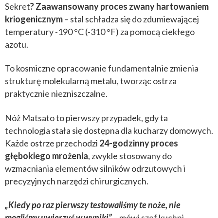
Sekret
? Zaawansowany proces zwany hartowaniem
kriogenicznym
– stal schładza się do zdumiewającej
temperatury -190 °C (-310 °F) za pomocą ciekłego
azotu.
To kosmiczne opracowanie fundamentalnie zmienia
strukturę molekularną metalu, tworząc ostrza
praktycznie niezniszczalne.
Nóż Matsato to pierwszy przypadek, gdy ta
technologia stała się dostępna dla kucharzy domowych.
Każde ostrze przechodzi
24-godzinny proces
głębokiego mrożenia
, zwykle stosowany do
wzmacniania elementów silników odrzutowych i
precyzyjnych narzędzi chirurgicznych.
„Kiedy po raz pierwszy testowaliśmy te noże, nie
mogliśmy uwierzyć w wyniki”
– mówi szef kuchni