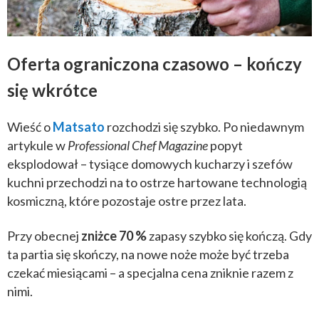
Oferta ograniczona czasowo – kończy
się wkrótce
Wieść o
Matsato
rozchodzi się szybko. Po niedawnym
artykule w
Professional Chef Magazine
popyt
eksplodował – tysiące domowych kucharzy i szefów
kuchni przechodzi na to ostrze hartowane technologią
kosmiczną, które pozostaje ostre przez lata.
Przy obecnej
zniżce 70 %
zapasy szybko się kończą. Gdy
ta partia się skończy, na nowe noże może być trzeba
czekać miesiącami – a specjalna cena zniknie razem z
nimi.