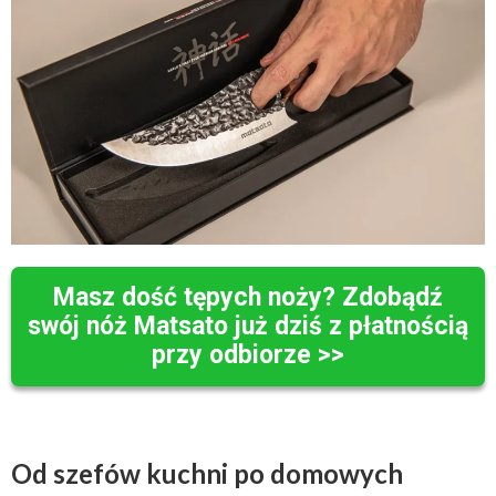
Masz dość tępych noży? Zdobądź
swój nóż Matsato już dziś z płatnością
przy odbiorze >>
Od szefów kuchni po domowych