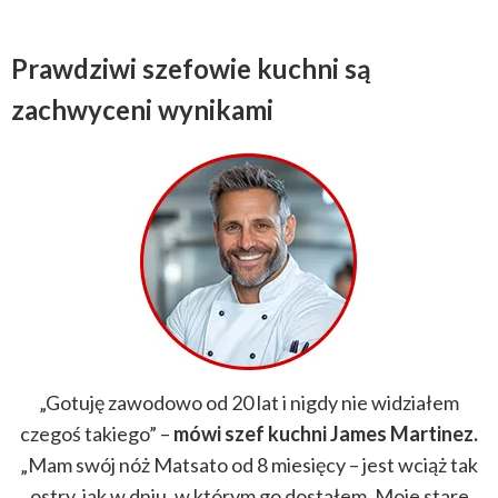
Prawdziwi szefowie kuchni są
zachwyceni wynikami
„Gotuję zawodowo od 20 lat i nigdy nie widziałem
czegoś takiego” –
mówi szef kuchni James Martinez.
„Mam swój nóż Matsato od 8 miesięcy – jest wciąż tak
ostry, jak w dniu, w którym go dostałem. Moje stare