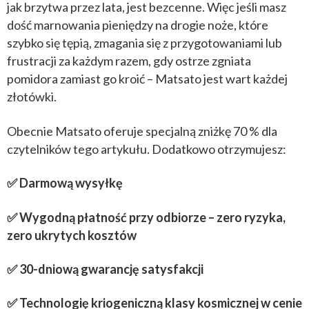
jak brzytwa przez lata, jest bezcenne. Więc jeśli masz
dość marnowania pieniędzy na drogie noże, które
szybko się tępią, zmagania się z przygotowaniami lub
frustracji za każdym razem, gdy ostrze zgniata
pomidora zamiast go kroić – Matsato jest wart każdej
złotówki.
Obecnie Matsato oferuje specjalną zniżkę 70 % dla
czytelników tego artykułu. Dodatkowo otrzymujesz:
✅ Darmową wysyłkę
✅ Wygodną płatność przy odbiorze – zero ryzyka,
zero ukrytych kosztów
✅ 30-dniową gwarancję satysfakcji
✅ Technologię kriogeniczną klasy kosmicznej w cenie