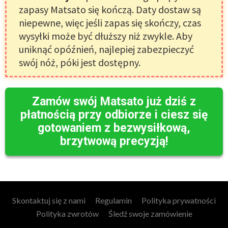
zapasy Matsato się kończą. Daty dostaw są
niepewne, więc jeśli zapas się skończy, czas
wysyłki może być dłuższy niż zwykle. Aby
uniknąć opóźnień, najlepiej zabezpieczyć
swój nóż, póki jest dostępny.
Zamów swój Matsato już dziś z
płatnością przy odbiorze i ciesz się
gotowaniem z bezwysiłkową,
brzytwową precyzją!
Skontaktuj się z nami
Regulamin
Polityka prywatności
Polityka zwrotów
Śledź swoje zamówienie