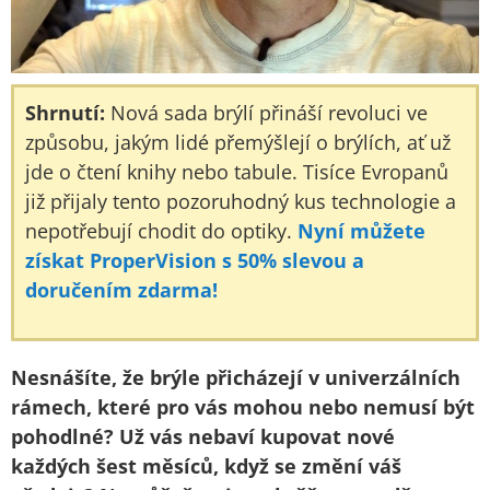
Shrnutí:
Nová sada brýlí přináší revoluci ve
způsobu, jakým lidé přemýšlejí o brýlích, ať už
jde o čtení knihy nebo tabule. Tisíce Evropanů
již přijaly tento pozoruhodný kus technologie a
nepotřebují chodit do optiky.
Nyní můžete
získat ProperVision s 50% slevou a
doručením zdarma!
Nesnášíte, že brýle přicházejí v univerzálních
rámech, které pro vás mohou nebo nemusí být
pohodlné? Už vás nebaví kupovat nové
každých šest měsíců, když se změní váš