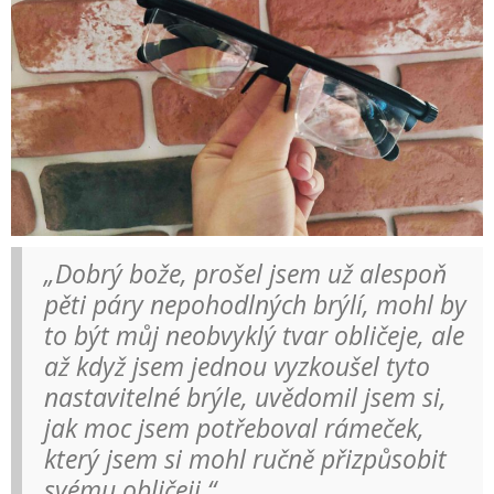
„Dobrý bože, prošel jsem už alespoň
pěti páry nepohodlných brýlí, mohl by
to být můj neobvyklý tvar obličeje, ale
až když jsem jednou vyzkoušel tyto
nastavitelné brýle, uvědomil jsem si,
jak moc jsem potřeboval rámeček,
který jsem si mohl ručně přizpůsobit
svému obličeji.“