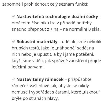
zapomněli prohlédnout celý seznam funkcí:
✅
Nastavitelná technologie duální čočky
–
otočením číselníku lze v případě potřeby
snadno přepnout z + na – na normální 0 skla.
✅
Robustní materiály
– udělali jsme několik
hrubých testů, jako je „náhodně“ sedět na
nich nebo je upustit, a byli jsme potěšeni,
když jsme viděli, jak správné zaostření projde
letícími barvami.
✅
Nastavitelný rámeček
– přizpůsobte
rámeček vaší hlavě tak, abyste se nikdy
nemuseli vypořádat s čarami, které „tisknou“
brýle po stranách hlavy.