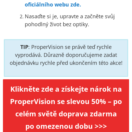
oficiálního webu zde.
Nasaďte si je, upravte a začněte svůj
pohodlný život bez optiky.
TIP
: ProperVision se právě teď rychle
vyprodává. Důrazně doporučujeme zadat
objednávku rychle před ukončením této akce!
Klikněte zde a získejte nárok na
ProperVision se slevou 50% – po
celém světě doprava zdarma
po omezenou dobu >>>