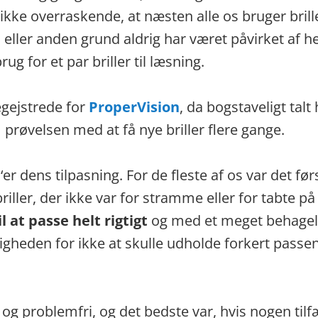
ikke overraskende, at næsten alle os bruger brille
ller anden grund aldrig har været påvirket af he
ug for et par briller til læsning.
egejstrede for
ProperVision
, da bogstaveligt talt
prøvelsen med at få nye briller flere gange.
‘er dens tilpasning. For de fleste af os var det før
iller, der ikke var for stramme eller for tabte p
l at passe helt rigtigt
og med et meget behageli
igheden for ikke at skulle udholde forkert passend
t og problemfri, og det bedste var, hvis nogen til