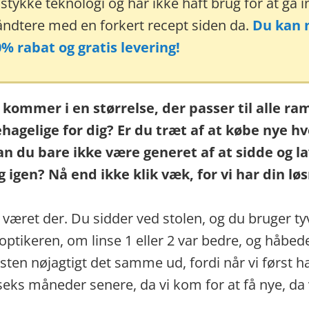
ykke teknologi og har ikke haft brug for at gå in
håndtere med en forkert recept siden da.
Du kan n
 rabat og gratis levering!
e kommer i en størrelse, der passer til alle 
ehagelige for dig? Er du træt af at købe nye h
an du bare ikke være generet af at sidde og 
 igen? Nå end ikke klik væk, for vi har din løs
 været der. Du sidder ved stolen, og du bruger tyv
optikeren, om linse 1 eller 2 var bedre, og håbede
sten nøjagtigt det samme ud, fordi når vi først ha
l seks måneder senere, da vi kom for at få nye, da 