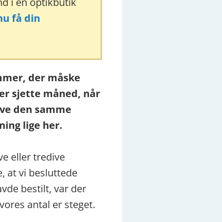
d i en optikbutik
u få din
rammer, der måske
ver sjette måned, når
lave den samme
ning lige her.
e eller tredive
, at vi besluttede
vde bestilt, var der
vores antal er steget.