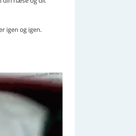
l din næse og dit
r igen og igen.