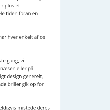
r plus et
le tiden foran en
 har hver enkelt af os
ste gang, vi
å næsen eller på
gt design generelt,
e briller gik op for
fældigvis mistede deres