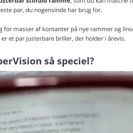
usterbar stilfuld ramme
, som du kan matche ti
neste par, du nogensinde har brug for.
g for masser af kontanter på nye rammer og linse
r et par justerbare briller, der holder i årevis.
erVision så speciel?