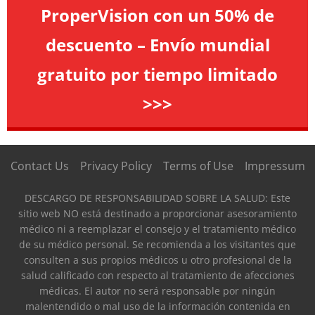
ProperVision con un 50% de
descuento – Envío mundial
gratuito por tiempo limitado
>>>
Contact Us
Privacy Policy
Terms of Use
Impressum
DESCARGO DE RESPONSABILIDAD SOBRE LA SALUD: Este
sitio web NO está destinado a proporcionar asesoramiento
médico ni a reemplazar el consejo y el tratamiento médico
de su médico personal. Se recomienda a los visitantes que
consulten a sus propios médicos u otro profesional de la
salud calificado con respecto al tratamiento de afecciones
médicas. El autor no será responsable por ningún
malentendido o mal uso de la información contenida en