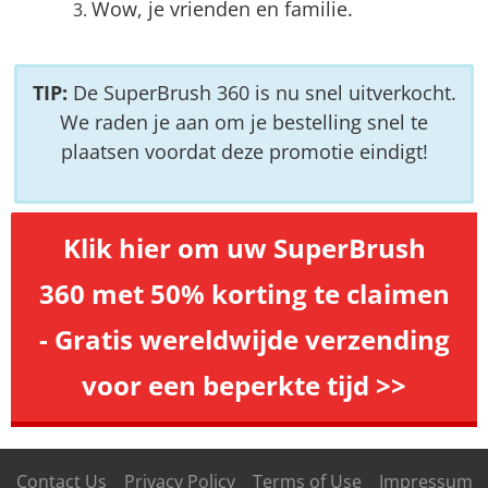
Wow, je vrienden en familie.
TIP:
De SuperBrush 360 is nu snel uitverkocht.
We raden je aan om je bestelling snel te
plaatsen voordat deze promotie eindigt!
Klik hier om uw SuperBrush
360 met 50% korting te claimen
- Gratis wereldwijde verzending
voor een beperkte tijd >>
Contact Us
Privacy Policy
Terms of Use
Impressum