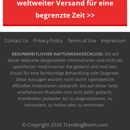
weltweiter Versand für eine
begrenzte Zeit >>
Contact Us
Privacy Policy
Terms of Use
Impressum
GESUNDHEITLICHER HAFTUNGSAUSSCHLUSS:
Die auf
dieser Webseite dargestellten Informationen sind nicht als
spezifischer medizinischer Rat gedacht und sind kein
Ersatz für eine fachkundige Behandlung oder Diagnose.
Diese Aussagen wurden nicht durch irgendwelche
offiziellen Institutionen überprüft. Die auf dieser Seite
empfohlenen Produkte sind nicht dafür gedacht,
Krankheiten jedweder Art zu diagnostizieren, zu
behandeln, zu heilen oder zu vermeiden.
© Copyright 2026 TrendingBoom.com