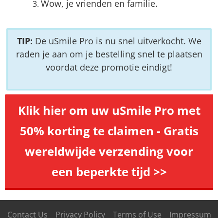
Wow, je vrienden en familie.
TIP:
De uSmile Pro is nu snel uitverkocht. We
raden je aan om je bestelling snel te plaatsen
voordat deze promotie eindigt!
Klik hier om uw uSmile Pro met
50% korting te claimen - Gratis
wereldwijde verzending voor
een beperkte tijd >>
Contact Us
Privacy Policy
Terms of Use
Impressum