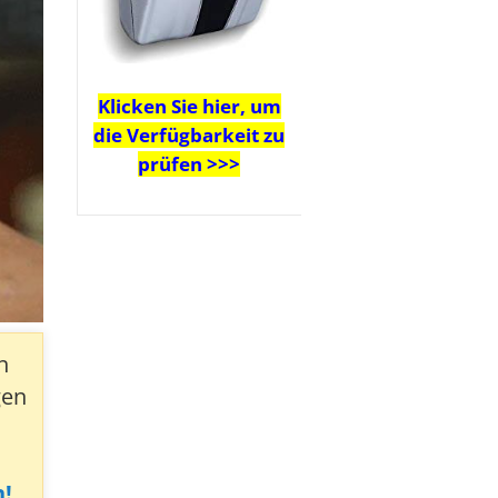
Klicken Sie hier, um
die Verfügbarkeit zu
prüfen >>>
n
gen
n!