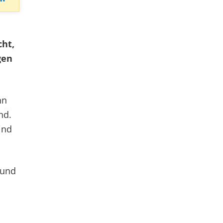
cht,
gen
nn
nd.
ind
 und