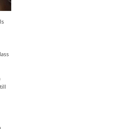
ls
dass
h
ill
n