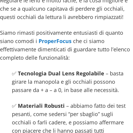
Regolare le lenti è molto facile, e la cosa migliore è
che se a qualcuno capitava di perdere gli occhiali,
questi occhiali da lettura li avrebbero rimpiazzati!
Siamo rimasti positivamente entusiasti di quanto
siano comodi i
ProperFocus
che ci siamo
effettivamente dimenticati di guardare tutto l’elenco
completo delle funzionalità:
✅
Tecnologia Dual Lens Regolabile
– basta
girare la manopola e gli occhiali possono
passare da + a – a 0, in base alle necessità.
✅
Materiali Robusti
– abbiamo fatto dei test
pesanti, come sedersi “per sbaglio” sugli
occhiali o farli cadere, e possiamo affermare
con piacere che li hanno passati tutti