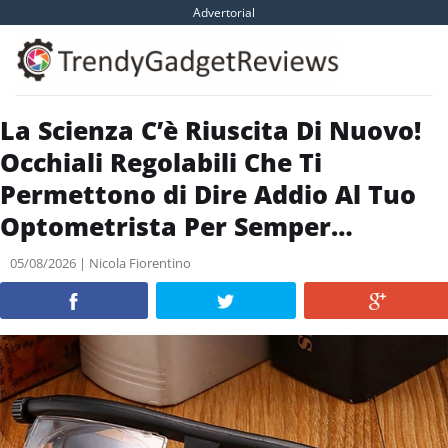
Skip
Advertorial
to
content
La Scienza C’è Riuscita Di Nuovo!
Occhiali Regolabili Che Ti
Permettono di Dire Addio Al Tuo
Optometrista Per Semper…
05/08/2026 | Nicola Fiorentino