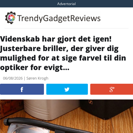
Skip
Advertorial
to
content
Videnskab har gjort det igen!
Justerbare briller, der giver dig
mulighed for at sige farvel til din
optiker for evigt…
06/08/2026 | Søren Krogh