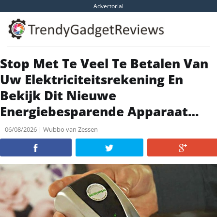
Skip
Advertorial
to
content
Stop Met Te Veel Te Betalen Van
Uw Elektriciteitsrekening En
Bekijk Dit Nieuwe
Energiebesparende Apparaat…
06/08/2026 | Wubbo van Zessen