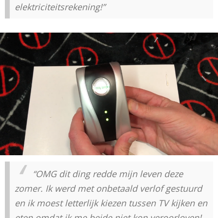
elektriciteitsrekening!”
“OMG dit ding redde mijn leven deze
zomer. Ik werd met onbetaald verlof gestuurd
en ik moest letterlijk kiezen tussen TV kijken en
eten omdat ik me beide niet kon veroorloven!