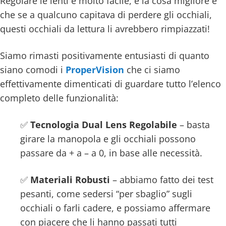
Regolare le lenti è molto facile, e la cosa migliore è
che se a qualcuno capitava di perdere gli occhiali,
questi occhiali da lettura li avrebbero rimpiazzati!
Siamo rimasti positivamente entusiasti di quanto
siano comodi i
ProperVision
che ci siamo
effettivamente dimenticati di guardare tutto l’elenco
completo delle funzionalità:
✅
Tecnologia Dual Lens Regolabile
– basta
girare la manopola e gli occhiali possono
passare da + a – a 0, in base alle necessità.
✅
Materiali Robusti
– abbiamo fatto dei test
pesanti, come sedersi “per sbaglio” sugli
occhiali o farli cadere, e possiamo affermare
con piacere che li hanno passati tutti