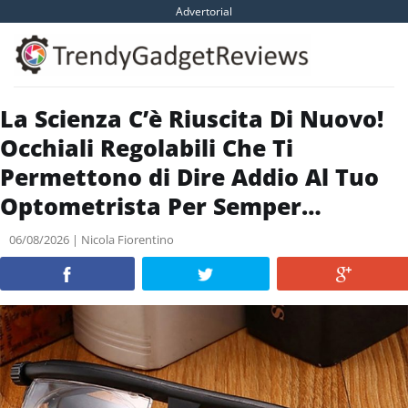
Skip
Advertorial
to
content
La Scienza C’è Riuscita Di Nuovo!
Occhiali Regolabili Che Ti
Permettono di Dire Addio Al Tuo
Optometrista Per Semper…
06/08/2026 | Nicola Fiorentino