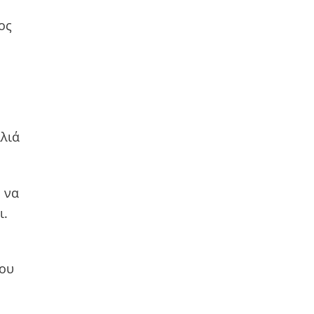
ος
αλιά
 να
ι.
που