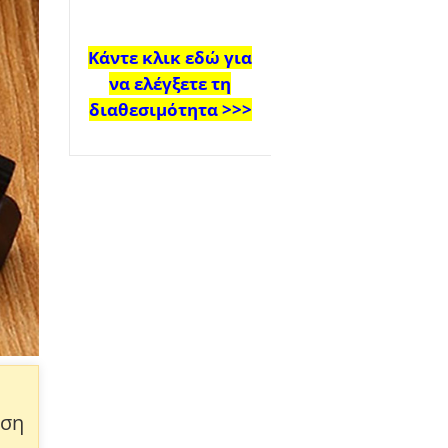
Κάντε κλικ εδώ για
να ελέγξετε τη
διαθεσιμότητα >>>
ωση