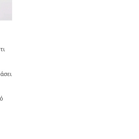
τι
ράσει
πό
ν