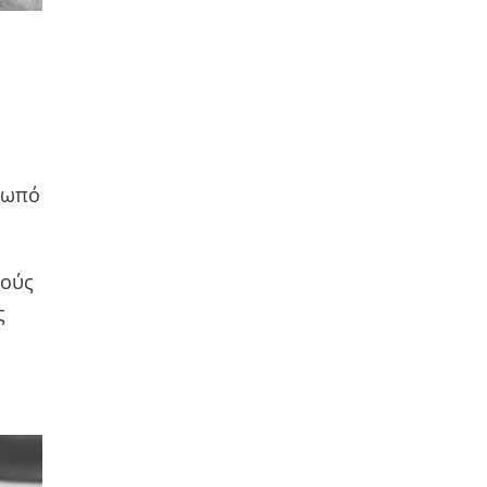
σωπό
τούς
ς