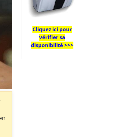
Cliquez ici pour
vérifier sa
disponibilité >>>
e
ien