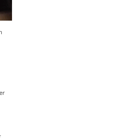
n
er
t